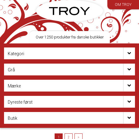
OM TROY
Over 1250 produkter fra danske butikker
Kategori
Grå
Mærke
Dyreste først
Butik
1
2
>