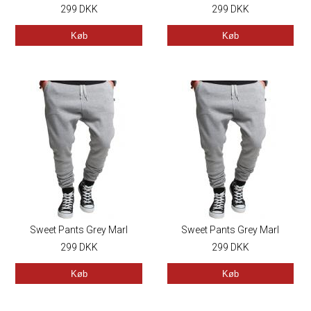
299
DKK
299
Denim
DKK
Køb
Køb
Sweet Pants Grey Marl
Sweet Pants Grey Marl
299
DKK
299
DKK
Køb
Køb