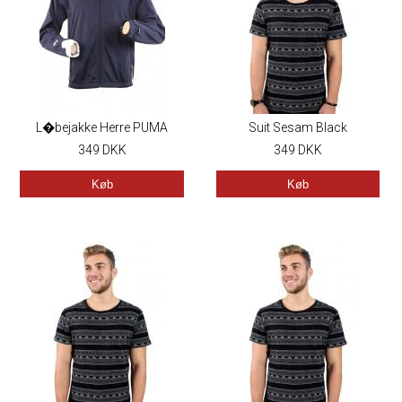
L�bejakke Herre PUMA
Suit Sesam Black
349
DKK
349
DKK
Køb
Køb