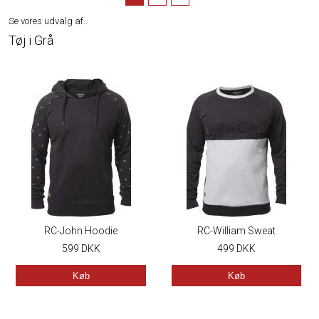
Se vores udvalg af..
Tøj i Grå
RC-John Hoodie
RC-William Sweat
599
DKK
499
DKK
Køb
Køb