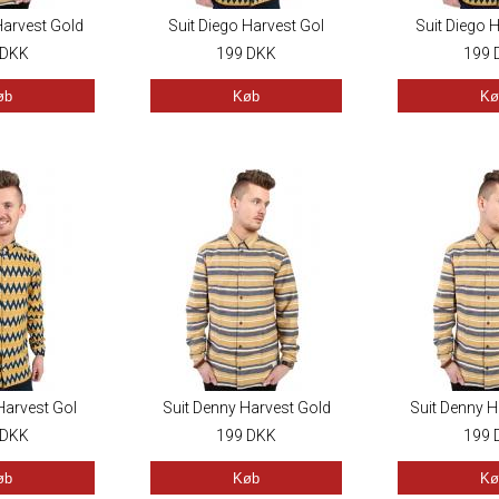
Harvest Gold
Suit Diego Harvest Gol
Suit Diego 
DKK
199
DKK
199
øb
Køb
Kø
Harvest Gol
Suit Denny Harvest Gold
Suit Denny H
DKK
199
DKK
199
øb
Køb
Kø