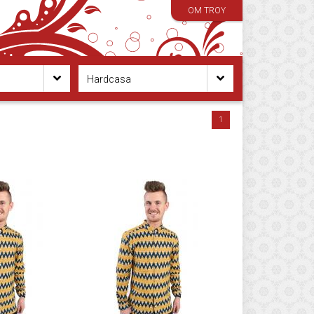
OM TROY
Hardcasa
1