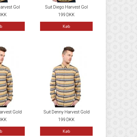
Harvest Gol
Suit Diego Harvest Gol
DKK
199
DKK
b
Køb
arvest Gold
Suit Denny Harvest Gold
DKK
199
DKK
b
Køb