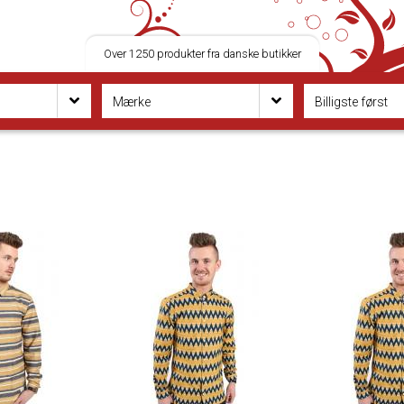
Over 1250 produkter fra danske butikker
Mærke
Billigste først