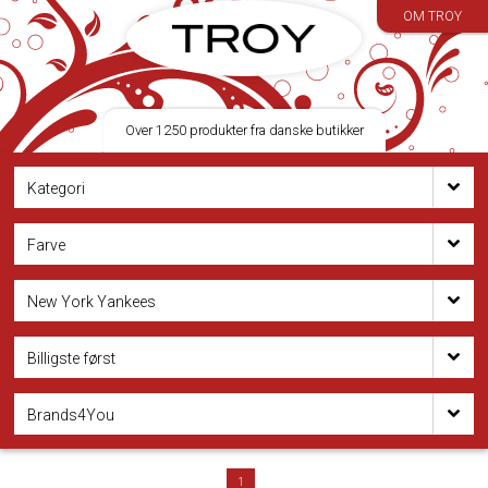
OM TROY
Over 1250 produkter fra danske butikker
Kategori
Farve
New York Yankees
Billigste først
Brands4You
1