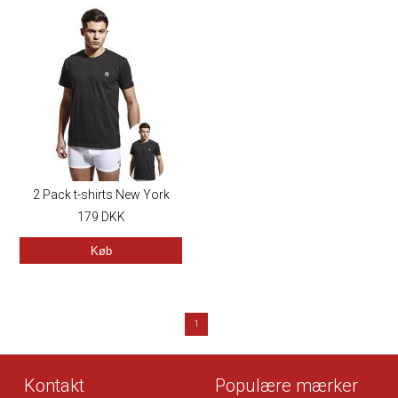
2 Pack t-shirts New York
Yankees
179
DKK
Køb
1
Kontakt
Populære mærker