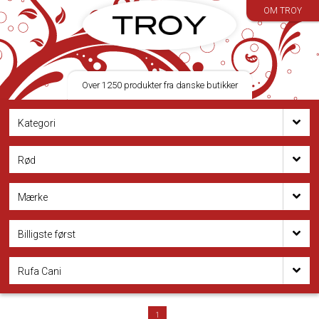
OM TROY
Over 1250 produkter fra danske butikker
Kategori
Rød
Mærke
Billigste først
Rufa Cani
1