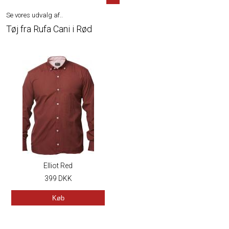
Se vores udvalg af..
Tøj fra Rufa Cani i Rød
Elliot Red
399
DKK
Køb