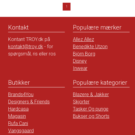
1
Kontakt
Populære mærker
Kontant TROY.dk på
Allez Allez
kontakt@troy.dk
- for
Benedikte Utzon
spørgsmål, ris eller ros
Björn Borg
Disney
Inwear
Butikker
Populære kategorier
Brands4You
Blazere & Jakker
Designers & Friends
Skjorter
Hardcasa
Tasker Og punge
Magasin
Bukser og Shorts
Rufa Cani
Vangsgaard