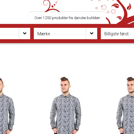
Over 1250 produkter fra danske butikker
Mærke
Billigste først