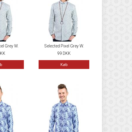
xel Grey W.
Selected Pixel Grey W.
ellow
KK
Blue/Yellow
99
DKK
b
Køb