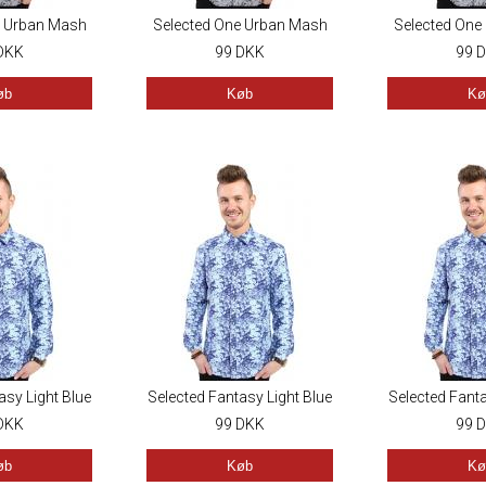
e Urban Mash
Selected One Urban Mash
Selected One
hite
DKK
Up White
99
DKK
Up W
99
D
øb
Køb
Kø
asy Light Blue
Selected Fantasy Light Blue
Selected Fanta
DKK
99
DKK
99
D
øb
Køb
Kø