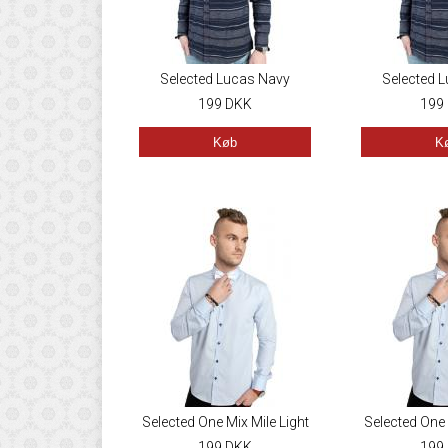
Selected Lucas Navy
Selected 
199
DKK
199
Køb
K
Selected One Mix Mile Light
Selected One 
199
Blue
DKK
199
Bl