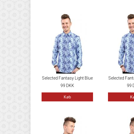
Selected Fantasy Light Blue
Selected Fant
99
DKK
99
Køb
K