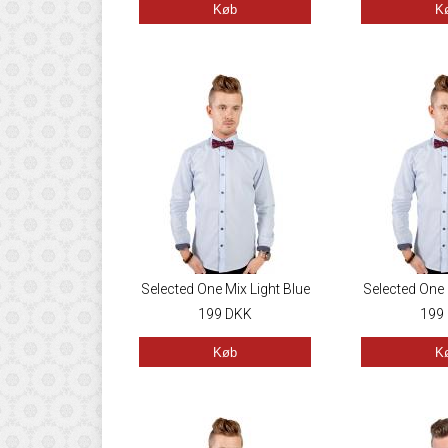
Køb
K
Selected One Mix Light Blue
Selected One 
199
DKK
199
Køb
K