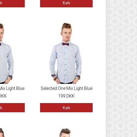
b
Køb
ix Light Blue
Selected One Mix Light Blue
DKK
199
DKK
b
Køb