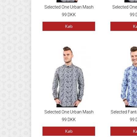
Selected One Urban Mash
Selected On
Up White
99
DKK
Up W
99
Køb
K
Selected One Urban Mash
Selected Fant
Up White
99
DKK
99
Køb
K