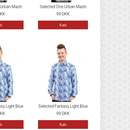
 Urban Mash
Selected One Urban Mash
hite
KK
Up White
99
DKK
b
Køb
sy Light Blue
Selected Fantasy Light Blue
KK
99
DKK
b
Køb