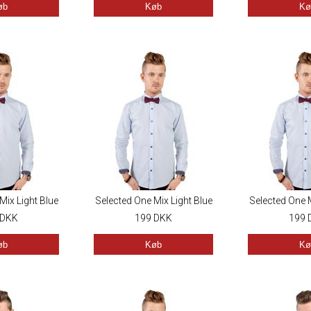
øb
Køb
Kø
Mix Light Blue
Selected One Mix Light Blue
Selected One M
DKK
199
DKK
199
øb
Køb
Kø