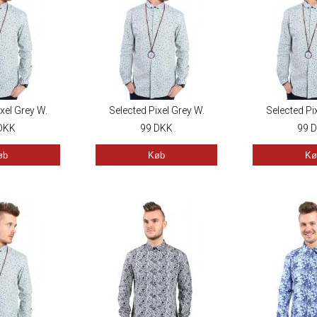
xel Grey W.
Selected Pixel Grey W.
Selected Pi
Yellow
DKK
Blue/Yellow
99
DKK
Blue/Y
99
D
øb
Køb
Kø