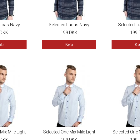
Lucas Navy
Selected Lucas Navy
Selected L
DKK
199
DKK
199
øb
Køb
Kø
Mix Mile Light
Selected One Mix Mile Light
Selected One M
ue
DKK
199
Blue
DKK
199
Bl