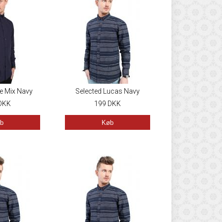
e Mix Navy
Selected Lucas Navy
DKK
199
DKK
b
Køb