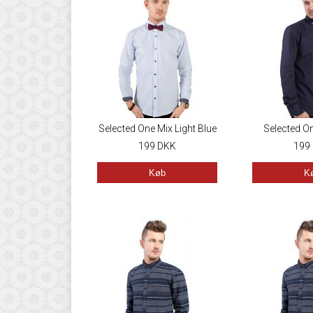
Selected One Mix Light Blue
Selected O
199
DKK
199
Køb
K