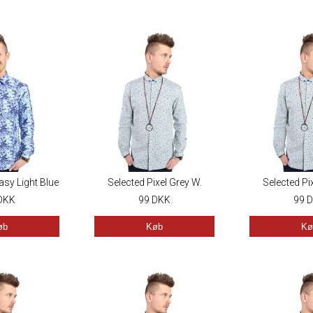
asy Light Blue
Selected Pixel Grey W.
Selected Pi
DKK
Blue/Yellow
99
DKK
Blue/Y
99
D
øb
Køb
Kø