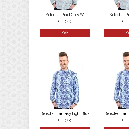
Selected Pixel Grey W.
Selected Pi
Blue/Yellow
99
DKK
Blue/
99
Køb
K
Selected Fantasy Light Blue
Selected Fant
99
DKK
99