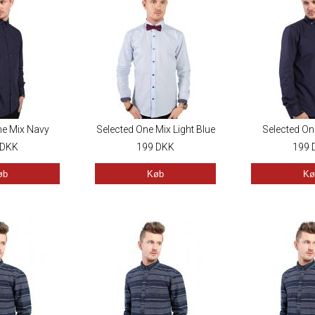
ne Mix Navy
Selected One Mix Light Blue
Selected On
DKK
199
DKK
199
øb
Køb
Kø