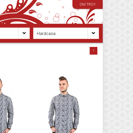
OM TROY
Hardcasa
1