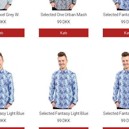
xel Grey W.
Selected One Urban Mash
Selected Fanta
Yellow
DKK
Up White
99
DKK
99
D
øb
Køb
Kø
asy Light Blue
Selected Fantasy Light Blue
Selected Fanta
DKK
99
DKK
99
D