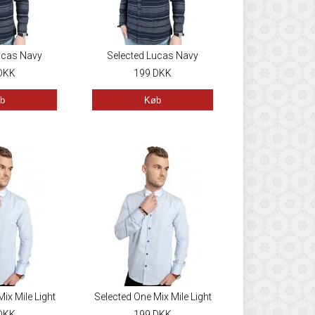
ucas Navy
Selected Lucas Navy
DKK
199
DKK
b
Køb
ix Mile Light
Selected One Mix Mile Light
ue
DKK
199
Blue
DKK