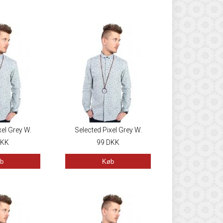
xel Grey W.
Selected Pixel Grey W.
ellow
KK
Blue/Yellow
99
DKK
b
Køb