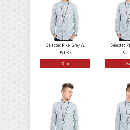
Selected Pixel Grey W.
Selected Pi
Blue/Yellow
99
DKK
Blue/
99
Køb
K