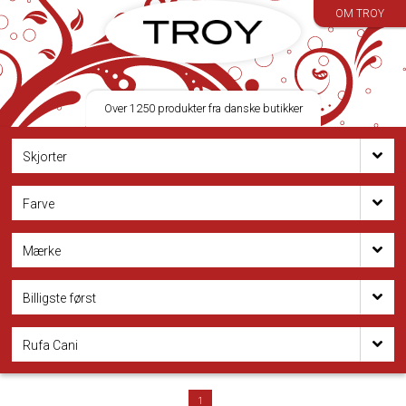
OM TROY
Over 1250 produkter fra danske butikker
Skjorter
Farve
Mærke
Billigste først
Rufa Cani
1