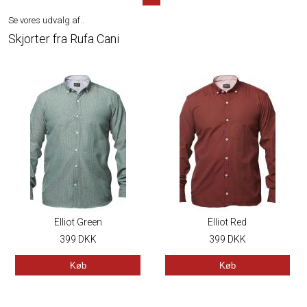
Se vores udvalg af..
Skjorter fra Rufa Cani
Elliot Green
Elliot Red
399
DKK
399
DKK
Køb
Køb