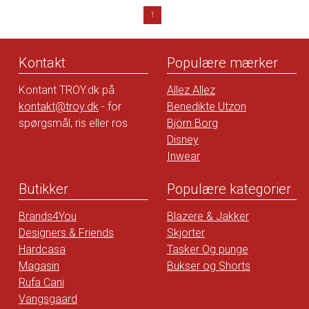
1
Kontakt
Populære mærker
Kontant TROY.dk på
Allez Allez
kontakt@troy.dk
- for
Benedikte Utzon
spørgsmål, ris eller ros
Björn Borg
Disney
Inwear
Butikker
Populære kategorier
Brands4You
Blazere & Jakker
Designers & Friends
Skjorter
Hardcasa
Tasker Og punge
Magasin
Bukser og Shorts
Rufa Cani
Vangsgaard