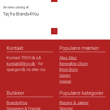
Se vores udvalg af..
Tøj fra Brands4You
1
Kontakt
Populære mærker
Kontant TROY.dk på
Allez Allez
kontakt@troy.dk
- for
Benedikte Utzon
spørgsmål, ris eller ros
Björn Borg
Disney
Inwear
Butikker
Populære kategorier
Brands4You
Blazere & Jakker
Designers & Friends
Skjorter