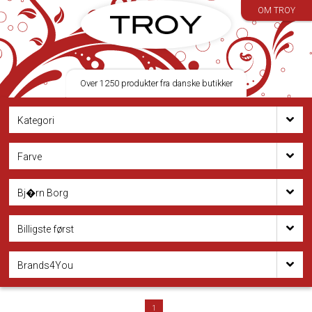
OM TROY
Over 1250 produkter fra danske butikker
Kategori
Farve
Bj�rn Borg
Billigste først
Brands4You
1