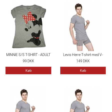
MINNIE S/S T-SHIRT - ADULT
Levis Herre T-shirt med V-
99
DKK
149
hals
DKK
Køb
Køb