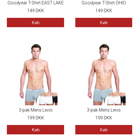
Goodyear T-Shirt EAST LAKE
Goodyear T-Shirt OHIO
149
DKK
149
STATE
DKK
Køb
Køb
3-pak Mens Levis
3-pak Mens Levis
Boxershorts RIDGECREST
199
DKK
Boxershorts RIDGECREST
199
DKK
Køb
Køb