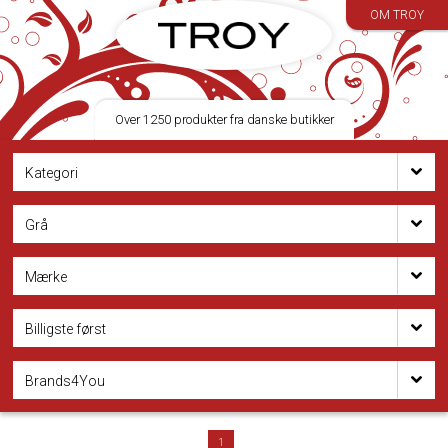
OM TROY
Over 1250 produkter fra danske butikker
Kategori
Grå
Mærke
Billigste først
Brands4You
1