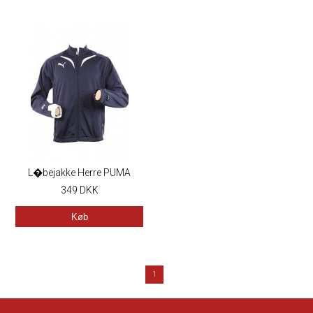
L�bejakke Herre PUMA
349
DKK
Køb
1