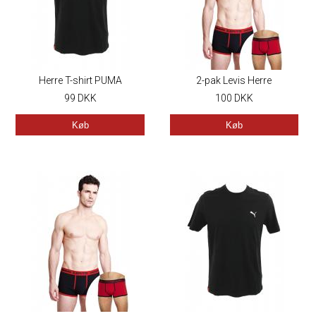
Herre T-shirt PUMA
2-pak Levis Herre
99
DKK
Boxershorts gaves�t
100
DKK
PITTSBURGH
Køb
Køb