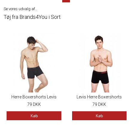
Se vores udvalg af..
Tøj fra Brands4You i Sort
Herre Boxershorts Levis
Levis Herre Boxershorts
ADDISON - Sort
79
DKK
ZACK Sort
79
DKK
Køb
Køb