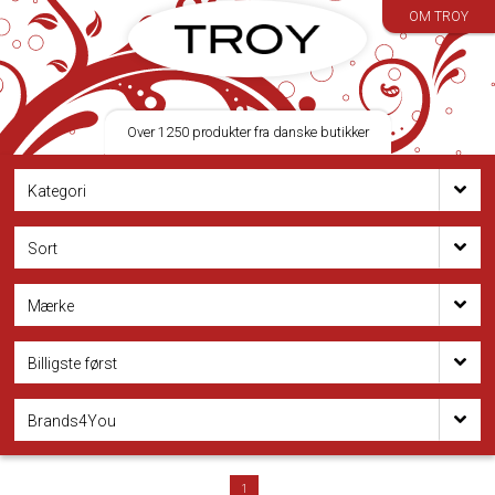
OM TROY
Over 1250 produkter fra danske butikker
Kategori
Sort
Mærke
Billigste først
Brands4You
1