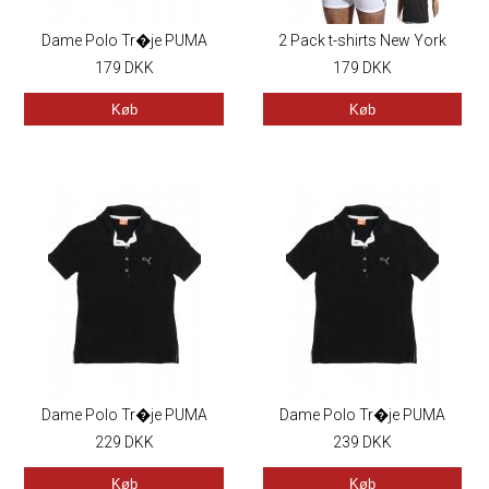
Dame Polo Tr�je PUMA
2 Pack t-shirts New York
179
DKK
Yankees
179
DKK
Køb
Køb
Dame Polo Tr�je PUMA
Dame Polo Tr�je PUMA
229
DKK
239
DKK
Køb
Køb