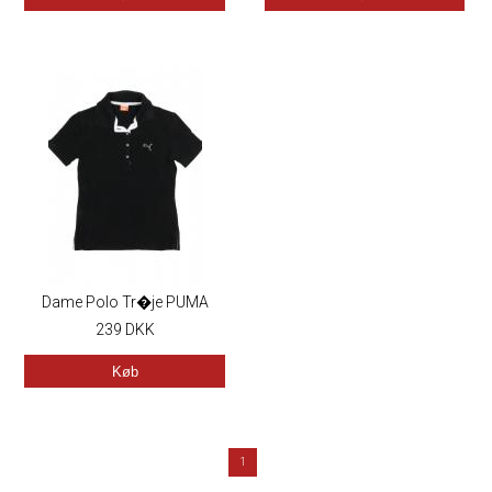
Dame Polo Tr�je PUMA
239
DKK
Køb
1