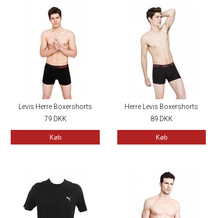
Levis Herre Boxershorts
Herre Levis Boxershorts
79
ZACK
DKK
89
DANTE
DKK
Køb
Køb