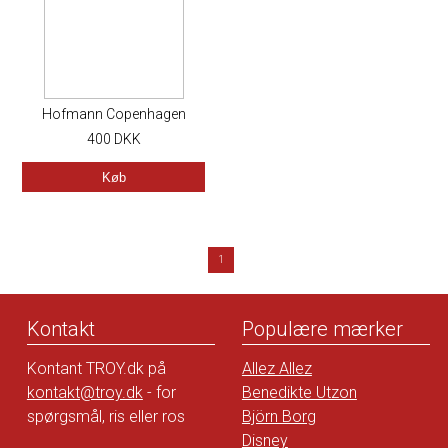
Hofmann Copenhagen
Minna Bluse, Multi
400
DKK
Køb
1
Kontakt
Populære mærker
Kontant TROY.dk på
Allez Allez
kontakt@troy.dk
- for
Benedikte Utzon
spørgsmål, ris eller ros
Björn Borg
Disney