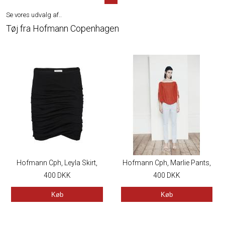
Se vores udvalg af..
Tøj fra Hofmann Copenhagen
Hofmann Cph, Leyla Skirt,
Hofmann Cph, Marlie Pants,
400
Black
DKK
Denim Light
400
DKK
Køb
Køb