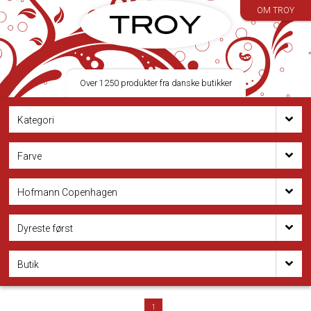
OM TROY
Over 1250 produkter fra danske butikker
Kategori
Farve
Hofmann Copenhagen
Dyreste først
Butik
1