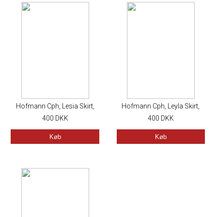
Hofmann Cph, Lesia Skirt,
Hofmann Cph, Leyla Skirt,
400
Black
DKK
400
Ruby
DKK
Køb
Køb