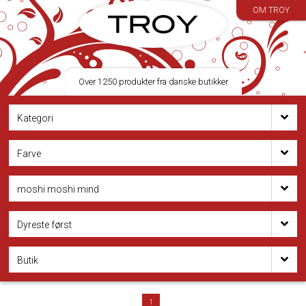
OM TROY
Over 1250 produkter fra danske butikker
Kategori
Farve
moshi moshi mind
Dyreste først
Butik
1