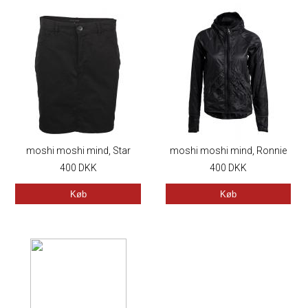
moshi moshi mind, Star
moshi moshi mind, Ronnie
Skirt, Black
400
DKK
Jacket, Sort
400
DKK
Køb
Køb