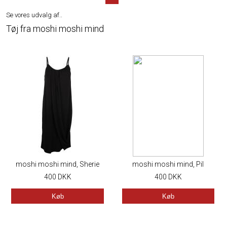
Se vores udvalg af..
Tøj fra moshi moshi mind
moshi moshi mind, Sherie
moshi moshi mind, Pil
Dress, Black
400
DKK
Pants, Black
400
DKK
Køb
Køb