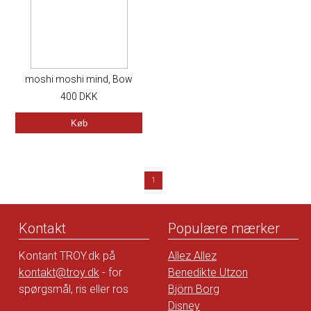
moshi moshi mind, Bow
100% Silk Blouse, Sort
400
DKK
Køb
1
Kontakt
Populære mærker
Kontant TROY.dk på
Allez Allez
kontakt@troy.dk
- for
Benedikte Utzon
spørgsmål, ris eller ros
Björn Borg
Disney