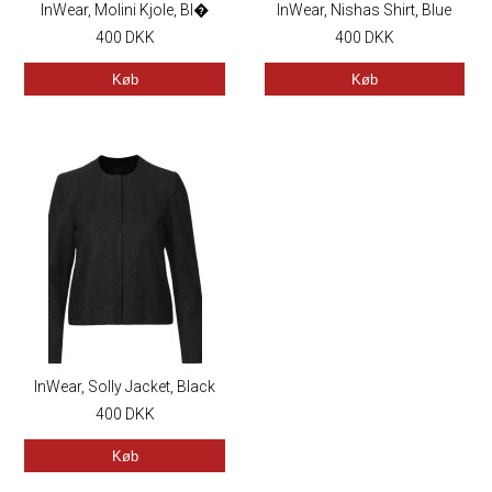
InWear, Molini Kjole, Bl�
InWear, Nishas Shirt, Blue
400
DKK
400
Printed
DKK
Køb
Køb
InWear, Solly Jacket, Black
400
DKK
Køb