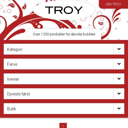
OM TROY
Over 1250 produkter fra danske butikker
Kategori
Farve
Inwear
Dyreste først
Butik
1