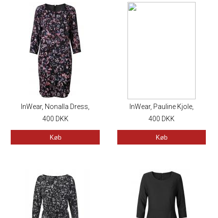
InWear, Nonalla Dress,
InWear, Pauline Kjole,
400
Pattern
DKK
M�nstret
400
DKK
Køb
Køb