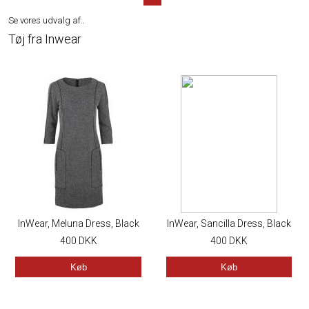
Se vores udvalg af..
Tøj fra Inwear
InWear, Meluna Dress, Black
InWear, Sancilla Dress, Black
And White
400
DKK
400
DKK
Køb
Køb