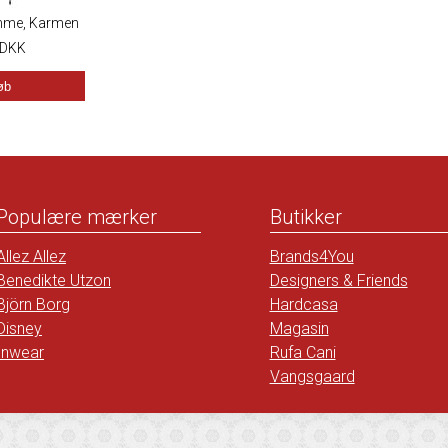
mme, Karmen
et, India Ink
DKK
øb
Populære mærker
Butikker
Allez Allez
Brands4You
Benedikte Utzon
Designers & Friends
Björn Borg
Hardcasa
Disney
Magasin
Inwear
Rufa Cani
Vangsgaard