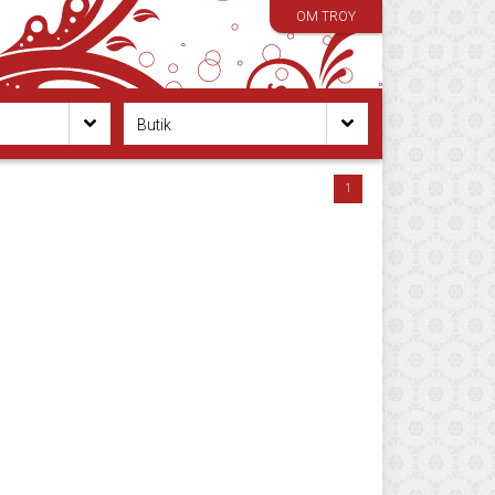
OM TROY
Butik
1