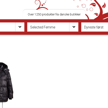
Over 1250 produkter fra danske butikker
Selected Femme
Dyreste først