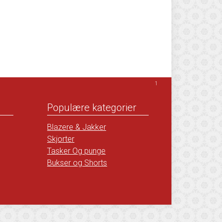
1
Populære kategorier
Blazere & Jakker
Skjorter
Tasker Og punge
Bukser og Shorts